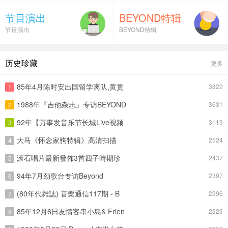
节目演出
BEYOND特辑
节目演出
BEYOND特辑
历史珍藏
更多
85年4月陈时安出国留学离队,黄贯
3822
1
1988年『吉他杂志』专访BEYOND
3631
2
92年【万事发音乐节长城Live视频
3119
3
大马《怀念家驹特辑》高清扫描
2524
4
滚石唱片最新發佈3首四子時期珍
2437
5
94年7月劲歌台专访Beyond
2397
6
(80年代雜誌) 音樂通信117期 - B
2396
7
85年12月6日友情客串小島& Frien
2323
8