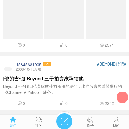
0
0
2371
#BEYOND贴吧#
15845681905
LV.3
2008-10-15发布
[他的吉他] Beyond 三子拍賣家駒結他
Beyond三子昨日帶黃家駒生前所用的結他，出席假會展舊翼舉行的
《Channel V Yahoo！愛心 ...
0
0
2242
#BEYOND图片馆#
15845681905
LV.3
聚焦
社区
圈子
我的
2022-4-26发布