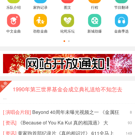
beyond - 1987年勁Band HK College Tour
乐队介绍
家驹记录
图文
行程
节目翻译
Beyond-[1988北京演唱会超清音质(最新优质
林子祥翻唱黄家驹遗作《天地》霸气冲天!
中文金曲
劲歌金曲
叱咤乐坛
新城劲爆
金曲季选
Beyond ~ 【午夜迷牆】_HIGH
[珍贵海报] From the Underground..海報
但愿人长久
85年4月陈时安出国留学离队,黄贯中加入
1990年第三世界基金会成立典礼送给不知怎去
1996年LIVE BASIC演唱会国语翻译
...
[ 演唱会片段]
Beyond 40周年未曝光视频之一 《金属狂
8
人》
[ 资讯]
《Because of You Ka Kui 真的相識過》 大
93
[ 资讯]
黄家驹首部纪录片《真的相识过》 611全马上
149