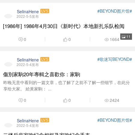
#BEYOND图片馆#
SelinaHene
LV.5
2022-5-5发布
[1986年] 1986年4月30日《新时代》本地新扎乐队检阅
11
0
0
1664
#歌迷写BEYOND#
SelinaHene
LV.5
2022-5-4发布
傷別家駒20年專輯之喜歡你：家駒
昨晚无意中看到的一篇文章，也了解了之前不了解一些细节，在此分
享给大家。 給黃家駒： ...
0
0
2424
#BEYOND图片馆#
SelinaHene
LV.5
2022-5-4发布
二楼后座家驹纪念相框及家驹纪念手表