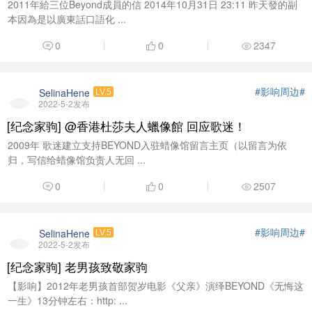
2011年給三位Beyond成員的信 2014年10月31日 23:11 昨天發的副
本因為是以廣東話口語化 ...
0
0
2347
#影响周边#
SelinaHene
LV.5
2022-5-2发布
[纪念家驹] @香港杜莎夫人蠟像館 回应歌迷！
2009年 歌迷建立支持BEYOND入驻蜡像馆留言主页（以留言为依
归，写信给蜡像馆负责人无回 ...
0
0
2507
#影响周边#
SelinaHene
LV.5
2022-5-2发布
[纪念家驹] 老男孩致敬家驹
【影响】2012年老男孩首部贺岁电影《父亲》演绎BEYOND《无悔这
一生》13分钟左右：http: ...