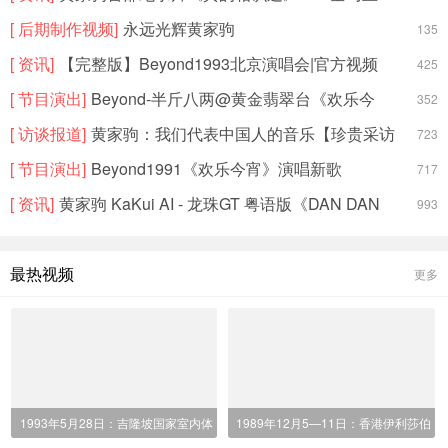
[ 后期制作视频]
永远光辉黄家驹
135
[ 资讯]
【完整版】Beyond1993北京演唱会|官方视频
425
[ 节目演出]
Beyond-半斤八两@黄金翡翠台《欢乐今
352
宵》
[ 访谈报道]
黄家驹：我们代表中国人的音乐【珍贵采访
723
视
[ 节目演出]
Beyond1991《欢乐今宵》演唱新歌
717
《AMANI》
[ 资讯]
黄家驹 KaKui AI - 龙珠GT 粤语版《DAN DAN
993
最热视频
更多
1993年5月28日：吉隆坡国家室内体
1989年12月5—11日：香港伊利莎伯