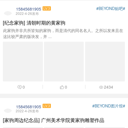
#BEYOND贴吧#
15845681905
LV.3
2022-4-26发布
[纪念家驹] 清朝时期的黄家驹
此家驹并非共所皆知的家驹，而是清代的同名名人。之所以发来且在
这比较严肃的版块发，并 ...
0
0
2434
#BEYOND图片馆#
15845681905
LV.3
2022-4-26发布
[家驹周边纪念品] 广州美术学院黄家驹雕塑作品