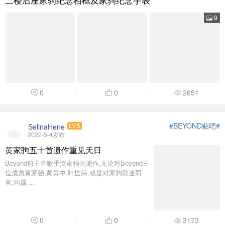
9
0
0
2651
#BEYOND贴吧#
SelinaHene
LV.5
2022-5-4发布
黄家驹五十首遗作重见天日
Beyond前主音歌手黄家驹的遗作,无论对Beyond三
位成员黄家强,黄贯中,叶世荣,或是对家驹歌迷而
言,均属 ...
0
0
3173