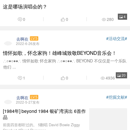
这是哪场演唱会的？
4
0
0
280
#活动交流#
去啊在
LV.5
2022-6-26发布
情怀如歌，怀念家驹！雄峰城致敬BEYOND音乐会！
∴○●○●●∴ 情怀如歌 怀念家驹 ∴○●○●●∴ BEYOND 不仅仅是一个乐队
他们 ...
20
1
0
4936
#挖掘文献#
去啊在
LV.5
2022-5-27发布
[1984年] beyond 1984 银矿湾演出 6首作
品
前面四首都听过的。 5翻唱 David Bowie Ziggy