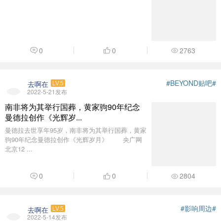
0
0
2763
#BEYOND贴吧#
去啊在
LV.5
2022-5-21发布
南非将为其举行国葬，黄家驹90年纪念
曼德拉创作《光辉岁...
曼德拉去世享年95岁，南非将为其举行国葬，黄家
驹90年纪念曼德拉创作《光辉岁月》 央广网
北京12 ...
0
0
2804
#影响周边#
去啊在
LV.5
2022-5-14发布