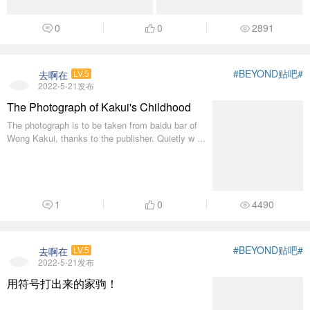
0
0
2891
#BEYOND贴吧#
去啊在
LV.5
2022-5-21发布
The Photograph of Kakui's Childhood
The photograph is to be taken from baidu bar of
Wong Kakui, thanks to the publisher. Quietly w ...
1
0
4490
#BEYOND贴吧#
去啊在
LV.5
2022-5-21发布
用符号打出来的家驹！