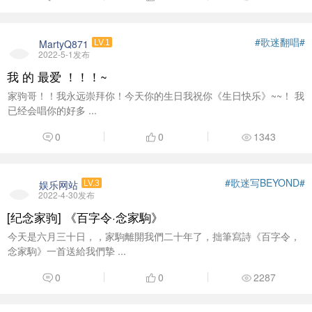
#歌迷翻唱#
MartyQ871
LV.1
2022-5-1发布
我 的 最爱 ！！！~
家驹哥！！我永远崇拜你！今天你的生日我祝你《生日快乐》~~！ 我
已经会唱你的好多 ...
0
0
1343
#歌迷写BEYOND#
娱乐网站
LV.3
2022-4-30发布
[纪念家驹] 《百字令·念家駒》
今天是六月三十日，，家駒離開我們二十年了，拙筆寫詩《百字令，
念家駒》一首送給我們摯 ...
0
0
2287