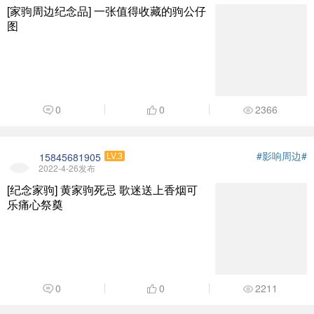
[家驹周边纪念品] 一张值得收藏的驹公仔
图
0
0
2366
#影响周边#
15845681905
LV.3
2022-4-26发布
[纪念家驹] 黄家驹死忌 歌迷送上香烟可
乐痛心祭奠
0
0
2211