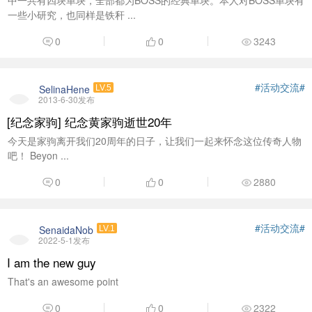
中一共有四块单块，全部都为BOSS的经典单块。本人对BOSS单块有
一些小研究，也同样是铁秆 ...
0
0
3243
#活动交流#
SelinaHene
LV.5
2013-6-30发布
[纪念家驹] 纪念黄家驹逝世20年
今天是家驹离开我们20周年的日子，让我们一起来怀念这位传奇人物
吧！ Beyon ...
0
0
2880
#活动交流#
SenaidaNob
LV.1
2022-5-1发布
I am the new guy
That's an awesome point
0
0
2322