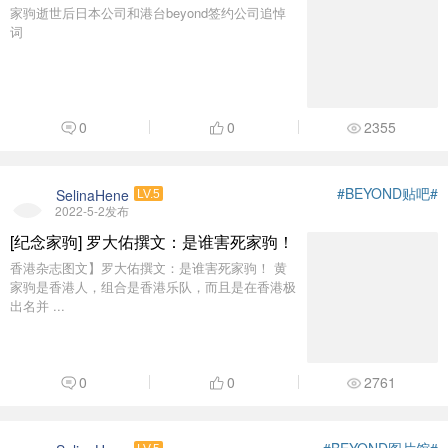
家驹逝世后日本公司和港台beyond签约公司追悼
词
0
0
2355
#BEYOND贴吧#
SelinaHene
LV.5
2022-5-2发布
[纪念家驹] 罗大佑撰文：是谁害死家驹！
香港杂志图文】罗大佑撰文：是谁害死家驹！ 黄
家驹是香港人，组合是香港乐队，而且是在香港极
出名并 ...
0
0
2761
#BEYOND图片馆#