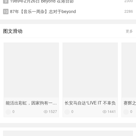
1989年2月26日 Beyond 在港台節
2300
9
87年【音乐一周杂】志对于beyond
2286
10
图文滑动
更多
能活出彩虹，因家驹有一颗不
长安马自达“LIVE IT 不辜负
赛辉
0
1527
0
1441
0