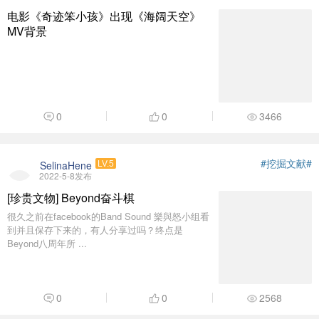
电影《奇迹笨小孩》出现《海阔天空》
MV背景
0
0
3466
#挖掘文献#
SelinaHene
LV.5
2022-5-8发布
[珍贵文物] Beyond奋斗棋
很久之前在facebook的Band Sound 樂與怒小组看
到并且保存下来的，有人分享过吗？终点是
Beyond八周年所 ...
0
0
2568