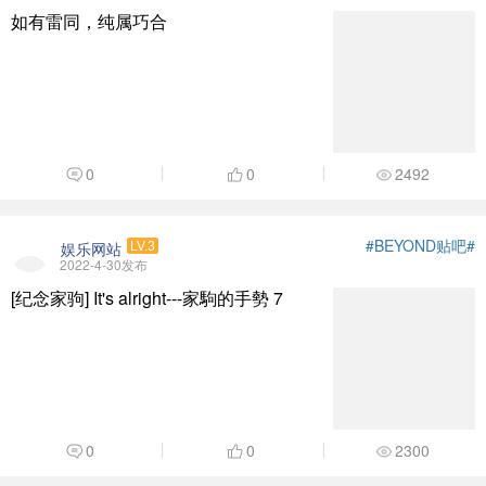
如有雷同，纯属巧合
0
0
2492
#BEYOND贴吧#
娱乐网站
LV.3
2022-4-30发布
[纪念家驹] It's alright---家駒的手勢 7
0
0
2300