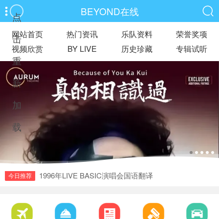
BEYOND在线
点
网站首页
热门资讯
乐队资料
荣誉奖项
击
视频欣赏
BY LIVE
历史珍藏
专辑试听
重
新
加
载
1985永远等待演唱会-〈飘忽的她〉
今日推荐
1993年7月4日高山剧场精神不死、继续革命、