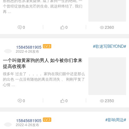
那熟悉的苍凉凄美旋律, 成了家驹一生的绝响, 一
个曾经绽放热血光芒的生命, 就这样终结了. 我们
再 ...
0
0
2360
#歌迷写BEYOND#
15845681905
LV.3
2022-4-26发布
一个叫做黄家驹的男人 如今被你们拿来
提高收视率
很多年 过去了 ，，，， 家驹在我们眼中还是那么
的出色 一点没有随他的离去而消失 、 刚刚平复了
心情 ...
0
0
2350
#影响周边#
15845681905
LV.3
2022-4-26发布