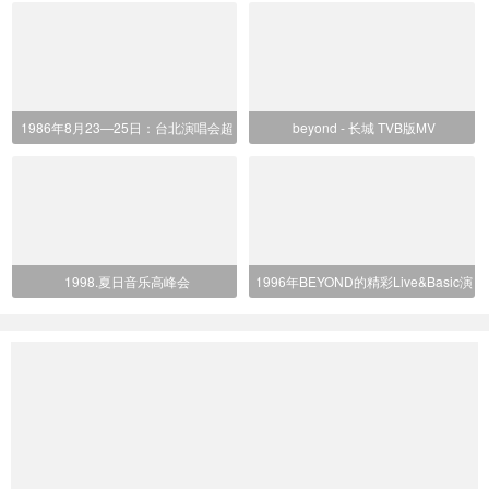
育馆Beyon
体育馆Bey
1986年8月23—25日：台北演唱会超
beyond - 长城 TVB版MV
清版完整
1998.夏日音乐高峰会
1996年BEYOND的精彩Live&Basic演
唱会